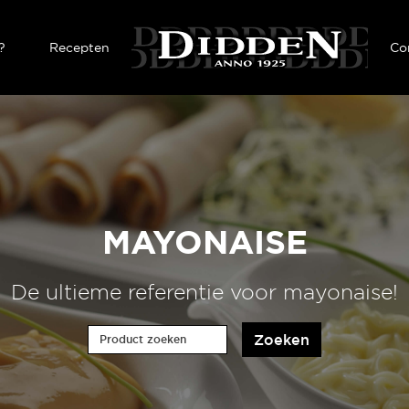
Overslaan en naar de inhoud gaan
?
Recepten
Co
MAYONAISE
De ultieme referentie voor mayonaise!
Product zoeken