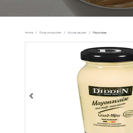
Home
Onze producten
Koude sauzen
Mayonaise
Vorige