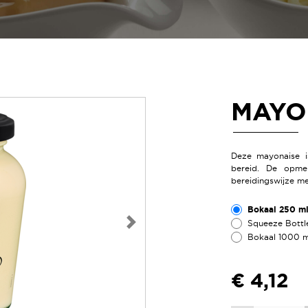
MAYO
Deze mayonaise is
bereid. De opmer
bereidingswijze m
Bokaal 250 ml 
Squeeze Bottle
Volgende
Bokaal 1000 ml
€ 4,12