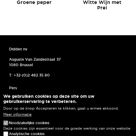
Groene peper
Witte Wijn met
Prei
Didden nv
Auguste Van Zandestraat 37
1080 Brussel
T: +32-(0)2 482 35 80
MENU PIED DE PAGE
Pers
We gebruiken cookies op deze site om uw
Algemene voorwaarden
gebruikerservaring te verbeteren.
Door op de knop Accepteren te klikken, gaat u ermee akkoord.
Cookies
Meer informatie
Privacyverklaring
Noodzakelijke cookies
Deze cookies zijn essentieel voor de goede werking van onze website.
Veelgestelde vragen
Analytische cookies