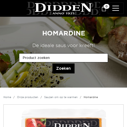
Overslaan en naar de inhoud gaan
0
HOMARDINE
De ideale saus voor kreeft!
Product zoeken
Home
Onze producten
Sauzen om op te warmen
Homardine