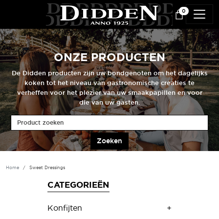
Overslaan en naar de inhoud gaan
0
ONZE PRODUCTEN
De Didden producten zijn uw bondgenoten om het dagelijks
koken tot het niveau van gastronomische creaties te
verheffen voor het plezier van uw smaakpapillen en voor
die van uw gasten.
Product zoeken
Home
Sweet Dressings
CATEGORIEËN
Konfijten