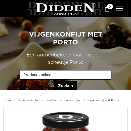
Overslaan en naar de inhoud gaan
0
VIJGENKONFIJT MET
PORTO
Een authentieke smaak met een
scheutje Porto
Product zoeken
Home
Onze producten
Konfijten
Kaaskonfijten
Vijgenkonfijt met Porto