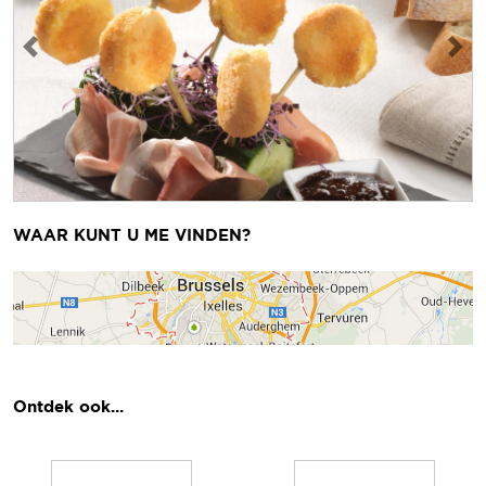
Vorige
Volg
WAAR KUNT U ME VINDEN?
Ontdek ook...