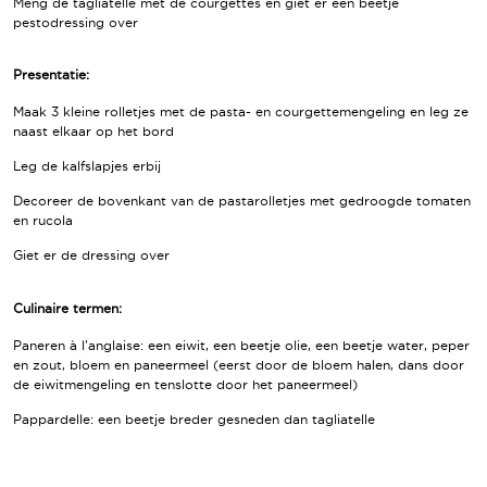
Meng de tagliatelle met de courgettes en giet er een beetje
pestodressing over
Presentatie:
Maak 3 kleine rolletjes met de pasta- en courgettemengeling en leg ze
naast elkaar op het bord
Leg de kalfslapjes erbij
Decoreer de bovenkant van de pastarolletjes met gedroogde tomaten
en rucola
Giet er de dressing over
Culinaire termen:
Paneren à l’anglaise: een eiwit, een beetje olie, een beetje water, peper
en zout, bloem en paneermeel (eerst door de bloem halen, dans door
de eiwitmengeling en tenslotte door het paneermeel)
Pappardelle: een beetje breder gesneden dan tagliatelle