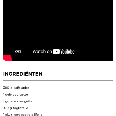
INGREDIËNTEN
360 g kalfslapjes
1 gele courgette
1 groene courgette
100 g tagliatelle
1 eiwit, een beetje olijfolie