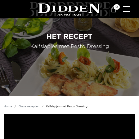
Overslaan en naar de inhoud gaan
0
HET RECEPT
Kalfslapjes met Pesto Dressing
Home
Onze recepten
Kalfslapjes met Pesto Dressing
Vidéo