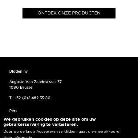
ONTDEK ONZE PRODUCTEN
Didden nv
Auguste Van Zandestraat 37
1080 Brussel
T: +32-(0)2 482 35 80
MENU PIED DE PAGE
Pers
We gebruiken cookies op deze site om uw
Algemene voorwaarden
gebruikerservaring te verbeteren.
Door op de knop Accepteren te klikken, gaat u ermee akkoord.
Cookies
Meer informatie