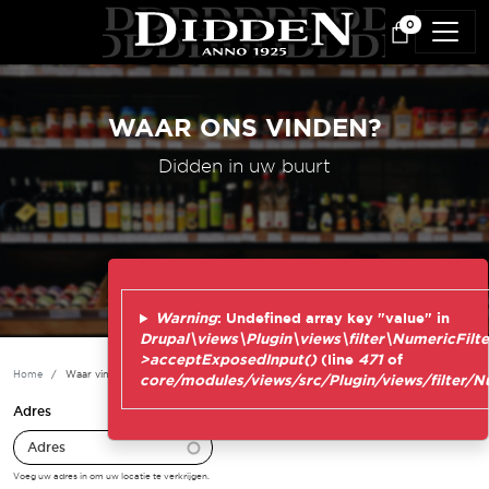
Overslaan en naar de inhoud gaan
0
WAAR ONS VINDEN?
Didden in uw buurt
Warning
: Undefined array key "value" in
Drupal\views\Plugin\views\filter\NumericFilte
>acceptExposedInput()
(line
471
of
Home
Waar vindt u ons?
core/modules/views/src/Plugin/views/filter/N
Adres
Voeg uw adres in om uw locatie te verkrijgen.