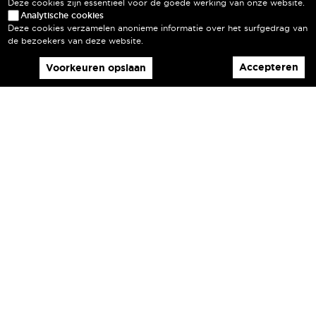
Deze cookies zijn essentieel voor de goede werking van onze website.
Analytische cookies
Deze cookies verzamelen anonieme informatie over het surfgedrag van
de bezoekers van deze website.
Accepteren
Voorkeuren opslaan